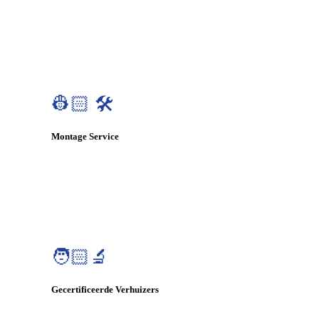
👷🏻 🛠️
Montage Service
🧑🏻‍🔬
Gecertificeerde Verhuizers