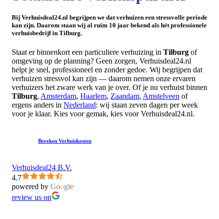
Bij Verhuisdeal24.nl begrijpen we dat verhuizen een stressvolle periode
kan zijn. Daarom staan wij al ruim 10 jaar bekend als hét professionele
verhuisbedrijf in Tilburg.
Staat er binnenkort een particuliere verhuizing in
Tilburg
of
omgeving op de planning? Geen zorgen, Verhuisdeal24.nl
helpt je snel, professioneel en zonder gedoe. Wij begrijpen dat
verhuizen stressvol kan zijn — daarom nemen onze ervaren
verhuizers het zware werk van je over. Of je nu verhuist binnen
Tilburg
,
Amsterdam
,
Haarlem
,
Zaandam
,
Amstelveen
of
ergens anders in
Nederland
: wij staan zeven dagen per week
voor je klaar. Kies voor gemak, kies voor Verhuisdeal24.nl.
Bereken Verhuiskosten
Verhuisdeal24 B.V.
4.7
powered by
G
o
o
g
l
e
review us on