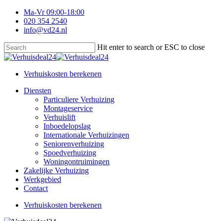
Skip
Ma-Vr 09:00-18:00
to
020 354 2540
main
info@vd24.nl
content
Hit enter to search or ESC to close
Close
Search
Verhuiskosten berekenen
Menu
Diensten
Particuliere Verhuizing
Montageservice
Verhuislift
Inboedelopslag
Internationale Verhuizingen
Seniorenverhuizing
Spoedverhuizing
Woningontruimingen
Zakelijke Verhuizing
Werkgebied
Contact
V
e
r
h
u
i
s
k
o
s
t
e
n
b
e
r
e
k
e
n
e
n