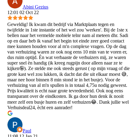
Abini Gezius
12:01 02 Oct 22
Geweldig! Ik kwam dit bedrijf via Marktplaats tegen en
twijfelde in 1ste instantie of het wel zou 'werken'. Bij de 1ste x
bellen naar het vermelde mobiele telnr nam al meteen dhr. Sadi
op en daar heb ik vanaf het begin tot einde zeer goed contact
mee kunnen houden voor al m'n complexe vragen. Op de dag
van verhuizing waren ze ook nog eens 10 min van te voren er,
dus ruim optijd. Èn wat verbaaste de verhuizers mij, ze waren
super snel èn handig (ik kreeg rugpijn door alleen naar ze te
kijken🤪). Ze stelde me ook steeds gerust ( op mijn vraag of die
grote kast wel zou lukken, ik dacht dat die uit elkaar moest 😅,
maar nee hoor binnen 8 min stond ie in het busje). Voor de
verhuizing van al m'n spullen is in totaal 4,75u nodig geweest.
Prijs kwaliteit is echt naar grote tevredenheid. Ook nog eens
transparant over de eindkosten. Ik ga door hun denk ik nooit
meer zelf een busje huren en zelf verhuizen😂. Dank jullie wel
Verhuisdeal24, ècht een aanrader!
Paul
11:08 12 Jan 21