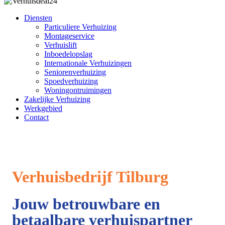
Diensten
Particuliere Verhuizing
Montageservice
Verhuislift
Inboedelopslag
Internationale Verhuizingen
Seniorenverhuizing
Spoedverhuizing
Woningontruimingen
Zakelijke Verhuizing
Werkgebied
Contact
Verhuisbedrijf Tilburg
Jouw betrouwbare en
betaalbare verhuispartner