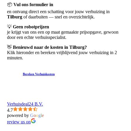
📦
Vul ons formulier in
en ontvang direct een schatting voor jouw verhuizing in
Tilburg
of daarbuiten — snel en overzichtelijk.
💡
Geen robotprijzen
je krijgt van ons een op maat gemaakte prijsopgave, gewoon
door een echte verhuisspecialist.
👋
Benieuwd naar de kosten in Tilburg?
Klik hieronder en bereken vrijblijvend jouw verhuizing in 2
minuten.
Bereken Verhuiskosten
Verhuisdeal24 B.V.
4.7
powered by
G
o
o
g
l
e
review us on