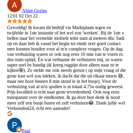
Abini Gezius
12:01 02 Oct 22
Geweldig! Ik kwam dit bedrijf via Marktplaats tegen en
twijfelde in 1ste instantie of het wel zou 'werken'. Bij de 1ste x
bellen naar het vermelde mobiele telnr nam al meteen dhr. Sadi
op en daar heb ik vanaf het begin tot einde zeer goed contact
mee kunnen houden voor al m'n complexe vragen. Op de dag
van verhuizing waren ze ook nog eens 10 min van te voren er,
dus ruim optijd. Èn wat verbaaste de verhuizers mij, ze waren
super snel èn handig (ik kreeg rugpijn door alleen naar ze te
kijken🤪). Ze stelde me ook steeds gerust ( op mijn vraag of die
grote kast wel zou lukken, ik dacht dat die uit elkaar moest 😅,
maar nee hoor binnen 8 min stond ie in het busje). Voor de
verhuizing van al m'n spullen is in totaal 4,75u nodig geweest.
Prijs kwaliteit is echt naar grote tevredenheid. Ook nog eens
transparant over de eindkosten. Ik ga door hun denk ik nooit
meer zelf een busje huren en zelf verhuizen😂. Dank jullie wel
Verhuisdeal24, ècht een aanrader!
Paul